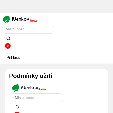
iVenkov
beta
0
Přihlásit
Podmínky užití
iVenkov
beta