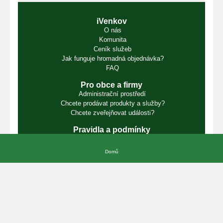
iVenkov
O nás
Komunita
Ceník služeb
Jak funguje hromadná objednávka?
FAQ
Pro obce a firmy
Administrační prostředí
Chcete prodávat produkty a služby?
Chcete zveřejňovat události?
Pravidla a podmínky
Podmínky užití
Podmínky používání cookie
Domů
Podmínky ochrany osobních údajů
Podmínky pro partnery
Podmínky prodeje ze dvora
Kontakty
Vojtěch Hlaváček
E-mail:
info@ivenkov.cz
IČO:
87350394