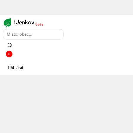
iVenkov
beta
0
Přihlásit