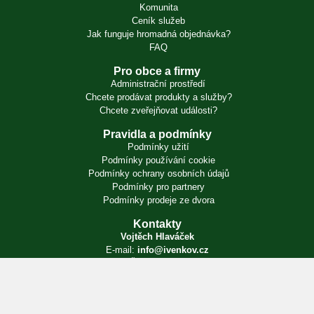
Komunita
Ceník služeb
Jak funguje hromadná objednávka?
FAQ
Pro obce a firmy
Administrační prostředí
Chcete prodávat produkty a služby?
Chcete zveřejňovat události?
Pravidla a podmínky
Podmínky užití
Podmínky používání cookie
Podmínky ochrany osobních údajů
Podmínky pro partnery
Podmínky prodeje ze dvora
Kontakty
Vojtěch Hlaváček
E-mail:
info@ivenkov.cz
IČO:
87350394
Zapsán v živnostenském rejstříku. Úřad příslušný podle § 71 odst. 2