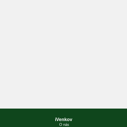
iVenkov
O nás